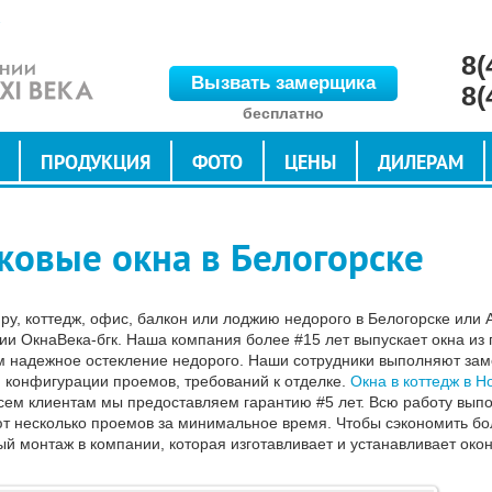
8(
Вызвать замерщика
8(
бесплатно
ПРОДУКЦИЯ
ФОТО
ЦЕНЫ
ДИЛЕРАМ
ковые окна в Белогорске
иру, коттедж, офис, балкон или лоджию недорого в Белогорске или
нии ОкнаВека-бгк. Наша компания более #15 лет выпускает окна и
 надежное остекление недорого. Наши сотрудники выполняют замен
, конфигурации проемов, требований к отделке.
Окна в коттедж в Н
Всем клиентам мы предоставляем гарантию #5 лет. Всю работу вып
т несколько проемов за минимальное время. Чтобы сэкономить бол
й монтаж в компании, которая изготавливает и устанавливает око