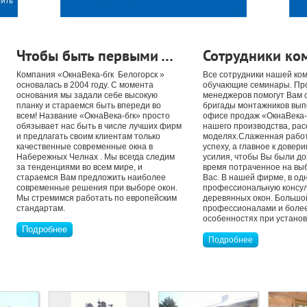
Чтобы быть первыми …
Сотрудники ко
Компания «ОкнаВека-бгк Белогорск »
Все сотрудники нашей ко
основалась в 2004 году. С момента
обучающие семинары. Пр
основания мы задали себе высокую
менеджеров помогут Вам 
планку и стараемся быть впереди во
бригады монтажников выпо
всем! Название «ОкнаВека-бгк» просто
офисе продаж «ОкнаВека-б
обязывает нас быть в числе лучших фирм
нашего производства, рас
и предлагать своим клиентам только
моделях.Слаженная работ
качественные современные окна в
успеху, а главное к дове
Набережных Челнах . Мы всегда следим
усилия, чтобы Вы были до
за тенденциями во всем мире, и
время потраченное на вы
стараемся Вам предложить наиболее
Вас. В нашей фирме, в од
современные решения при выборе окон.
профессиональную консул
Мы стремимся работать по европейским
деревянных окон. Большо
стандартам.
профессионалами и более 
особенностях при установк
Подробнее
Подробнее