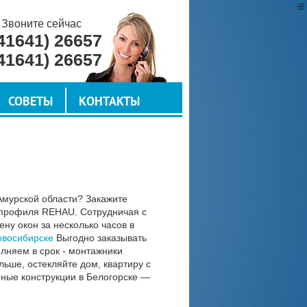
Звоните сейчас
41641) 26657
41641) 26657
СОВЕТЫ
КОНТАКТЫ
 Амурской области? Закажите
з профиля REHAU. Сотрудничая с
у окон за несколько часов в
овосибирске
Выгодно заказывать
олняем в срок - монтажники
ьше, остекляйте дом, квартиру с
нные конструкции в Белогорске —