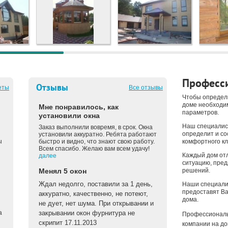
Професси
Отзывы
еты
Все отзывы
Чтобы определ
доме необходи
Мне понравилось, как
параметров.
установили окна
Наш специалис
Заказ выполнили вовремя, в срок. Окна
определит и с
установили аккуратно. Ребята работают
ы
быстро и видно, что знают свою работу.
комфортного кл
Всем спасибо. Желаю вам всем удачу!
Каждый дом отл
далее
ситуацию, пре
Менял 5 окон
решений.
Ждал недолго, поставили за 1 день,
Наши специали
предоставят Ва
аккуратно, качественно, не потеют,
дома.
не дует, нет шума. При открывании и
а
закрывании окон фурнитура не
Профессиональ
скрипит 17.11.2013
компании на до