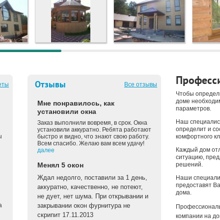
Професси
Отзывы
еты
Все отзывы
Чтобы определ
доме необходи
Мне понравилось, как
параметров.
установили окна
Наш специалис
Заказ выполнили вовремя, в срок. Окна
определит и с
установили аккуратно. Ребята работают
ы
быстро и видно, что знают свою работу.
комфортного кл
Всем спасибо. Желаю вам всем удачу!
Каждый дом отл
далее
ситуацию, пре
Менял 5 окон
решений.
Ждал недолго, поставили за 1 день,
Наши специали
предоставят Ва
аккуратно, качественно, не потеют,
дома.
не дует, нет шума. При открывании и
а
закрывании окон фурнитура не
Профессиональ
скрипит 17.11.2013
компании на до