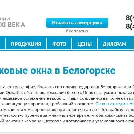
8(
Вызвать замерщика
8(
бесплатно
ПРОДУКЦИЯ
ФОТО
ЦЕНЫ
ДИЛЕРАМ
ковые окна в Белогорске
иру, коттедж, офис, балкон или лоджию недорого в Белогорске или
нии ОкнаВека-бгк. Наша компания более #15 лет выпускает окна и
 надежное остекление недорого. Наши сотрудники выполняют замен
, конфигурации проемов, требований к отделке.
Окна в коттедж в Н
Всем клиентам мы предоставляем гарантию #5 лет. Всю работу вып
т несколько проемов за минимальное время. Чтобы сэкономить бол
й монтаж в компании, которая изготавливает и устанавливает око