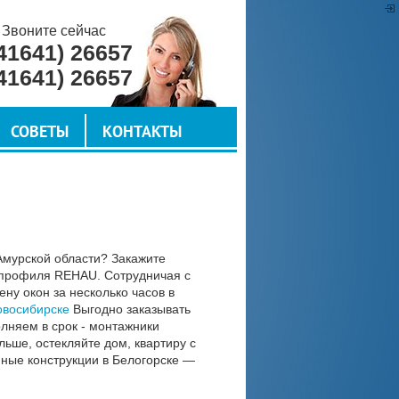
Звоните сейчас
41641) 26657
41641) 26657
СОВЕТЫ
КОНТАКТЫ
 Амурской области? Закажите
з профиля REHAU. Сотрудничая с
у окон за несколько часов в
овосибирске
Выгодно заказывать
олняем в срок - монтажники
ьше, остекляйте дом, квартиру с
нные конструкции в Белогорске —