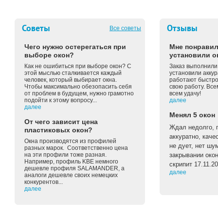
Советы
Отзывы
Все советы
Чего нужно остерегаться при
Мне понравил
выборе окон?
установили о
Как не ошибиться при выборе окон? С
Заказ выполнили 
этой мыслью сталкивается каждый
установили аккур
человек, который выбирает окна.
работают быстро 
Чтобы максимально обезопасить себя
свою работу. Вс
от проблем в будущем, нужно грамотно
всем удачу!
подойти к этому вопросу...
далее
далее
Менял 5 окон
От чего зависит цена
Ждал недолго, п
пластиковых окон?
аккуратно, каче
Окна производятся из профилей
не дует, нет шу
разных марок. Соответственно цена
на эти профили тоже разная.
закрывании око
Например, профиль KBE немного
скрипит 17.11.2
дешевле профиля SALAMANDER, а
далее
аналоги дешевле своих немецких
конкурентов...
далее