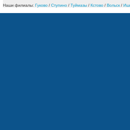
Наши филиалы:
Гуково
/
Ступино
/
Туймазы
/
Кстово
/
Вольск
/
Иш