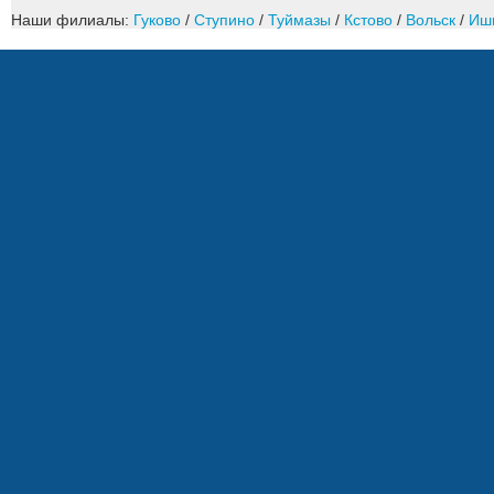
Наши филиалы:
Гуково
/
Ступино
/
Туймазы
/
Кстово
/
Вольск
/
Иш