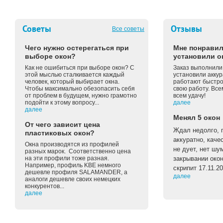
Советы
Отзывы
Все советы
Чего нужно остерегаться при
Мне понравил
выборе окон?
установили о
Как не ошибиться при выборе окон? С
Заказ выполнили 
этой мыслью сталкивается каждый
установили аккур
человек, который выбирает окна.
работают быстро 
Чтобы максимально обезопасить себя
свою работу. Вс
от проблем в будущем, нужно грамотно
всем удачу!
подойти к этому вопросу...
далее
далее
Менял 5 окон
От чего зависит цена
Ждал недолго, п
пластиковых окон?
аккуратно, каче
Окна производятся из профилей
не дует, нет шу
разных марок. Соответственно цена
на эти профили тоже разная.
закрывании око
Например, профиль KBE немного
скрипит 17.11.2
дешевле профиля SALAMANDER, а
далее
аналоги дешевле своих немецких
конкурентов...
далее