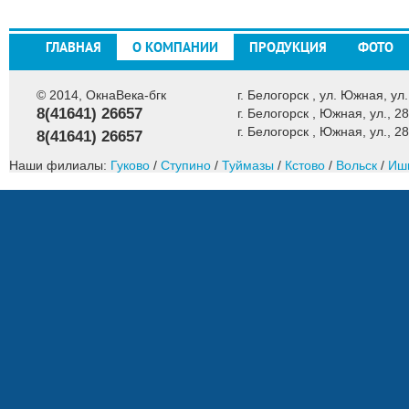
ГЛАВНАЯ
О КОМПАНИИ
ПРОДУКЦИЯ
ФОТО
© 2014, ОкнаВека-бгк
г. Белогорск , ул. Южная, ул.
8(41641) 26657
г. Белогорск , Южная, ул., 28
г. Белогорск , Южная, ул., 28
8(41641) 26657
Наши филиалы:
Гуково
/
Ступино
/
Туймазы
/
Кстово
/
Вольск
/
Иш